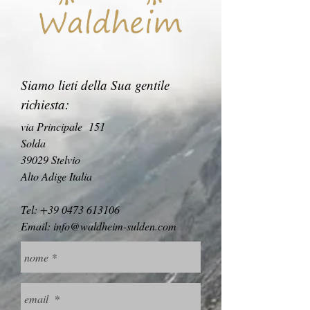
Siamo lieti della Sua gentile
richiesta
:
via Principale 151
Solda
39029 Stelvio
Alto Adige Italia
Tel:
+39 0473 613106
Email:
info@waldheim-sulden.com