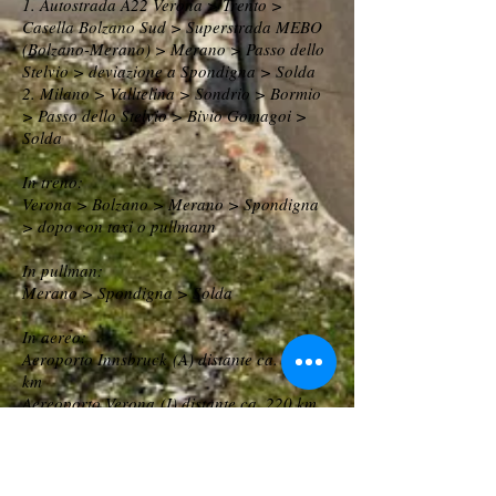
1. Autostrada A22 Verona > Trento >
Casella Bolzano Sud > Superstrada MEBO
(Bolzano-Merano) > Merano > Passo dello
Stelvio > deviazione a Spondigna > Solda
2. Milano > Valltelina > Sondrio > Bormio
> Passo dello Stelvio > Bivio Gomagoi >
Solda
In treno:
Verona > Bolzano > Merano > Spondigna
> dopo con taxi o pullmann
In pullman:
Merano > Spondigna > Solda
In aereo:
Aeroporto Innsbruck (A) distante ca. 150
km
Aereoporto Verona (I) distante ca. 220 km
Aereoporto Bolzano (I) distante ca. 90 km